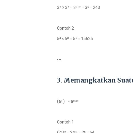
3² × 3³ = 3²⁺³ = 3⁵ = 243
Contoh 2
5⁴ × 5² = 5⁶ = 15625
---
3. Memangkatkan Suat
(aᵐ)ⁿ = aᵐˣⁿ
Contoh 1
(2³)² = 2³ˣ² = 2⁶ = 64