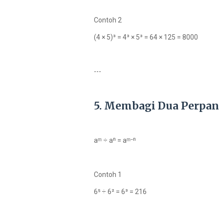
Contoh 2
(4 × 5)³ = 4³ × 5³ = 64 × 125 = 8000
---
5. Membagi Dua Perpan
aᵐ ÷ aⁿ = aᵐ⁻ⁿ
Contoh 1
6⁵ ÷ 6² = 6³ = 216