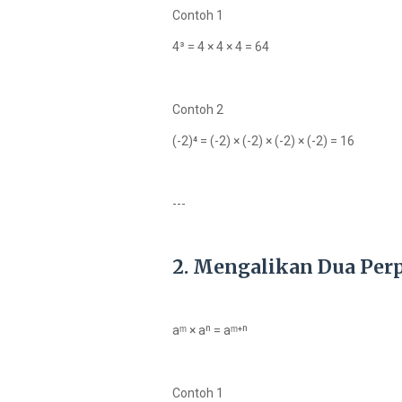
Contoh 1
4³ = 4 × 4 × 4 = 64
Contoh 2
(-2)⁴ = (-2) × (-2) × (-2) × (-2) = 16
---
2. Mengalikan Dua Per
aᵐ × aⁿ = aᵐ⁺ⁿ
Contoh 1