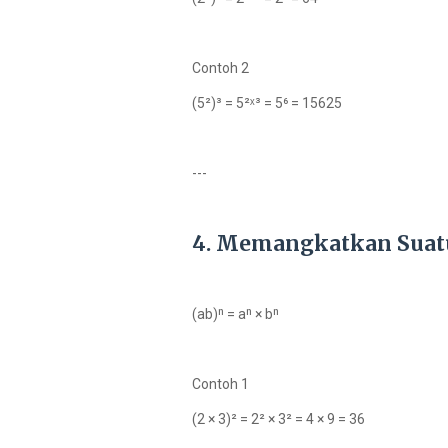
Contoh 2
(5²)³ = 5²ˣ³ = 5⁶ = 15625
---
4. Memangkatkan Suat
(ab)ⁿ = aⁿ × bⁿ
Contoh 1
(2 × 3)² = 2² × 3² = 4 × 9 = 36