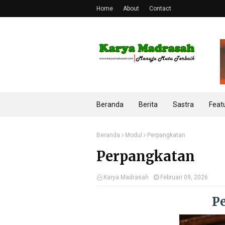
Home
About
Contact
Beranda
Berita
Sastra
Feat
Beranda
Modul
Perpangkatan
Perpangkatan
Karya Madrasah
Februari 09, 2026
Pe