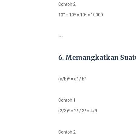
Contoh 2
10⁷ ÷ 10³ = 10⁴ = 10000
---
6. Memangkatkan Suat
(a/b)ⁿ = aⁿ / bⁿ
Contoh 1
(2/3)² = 2² / 3² = 4/9
Contoh 2