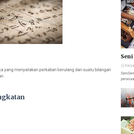
MOD
Seni
Kary
a yang menyatakan perkalian berulang dari suatu bilangan
SeniSen
an.
perasaa
ngkatan