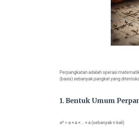
Perpangkatan adalah operasi matematik
(basis) sebanyak pangkat yang ditentuk
1. Bentuk Umum Perpa
aⁿ = a × a × ... × a (sebanyak n kali)