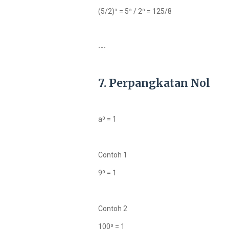
(5/2)³ = 5³ / 2³ = 125/8
---
7. Perpangkatan Nol
a⁰ = 1
Contoh 1
9⁰ = 1
Contoh 2
100⁰ = 1