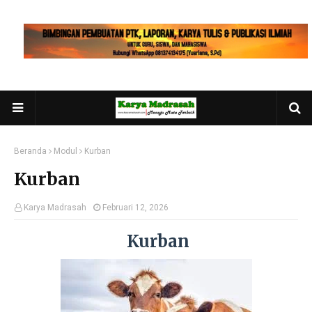
Beranda
Modul
Kurban
Kurban
Karya Madrasah
Februari 12, 2026
Kurban